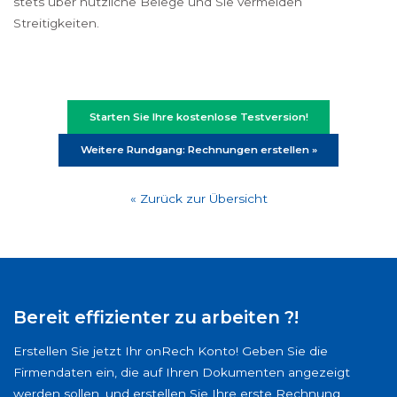
stets über nützliche Belege und Sie vermeiden
Streitigkeiten.
Starten Sie Ihre kostenlose Testversion!
Weitere Rundgang: Rechnungen erstellen »
« Zurück zur Übersicht
Bereit effizienter zu arbeiten ?!
Erstellen Sie jetzt Ihr onRech Konto! Geben Sie die
Firmendaten ein, die auf Ihren Dokumenten angezeigt
werden sollen, und erstellen Sie Ihre erste Rechnung