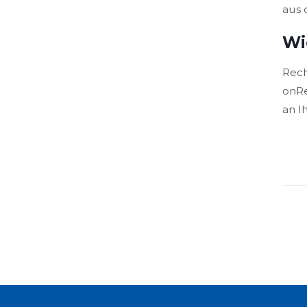
aus 
Wi
Rech
onRe
an I